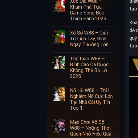
diện
Xóc Đĩa W88 –
Khám Phá Tựa
tạo 
Game Sòng Bạc
Thịnh Hành 2025
Khá
dễ 
Xổ Số W88 – Giải
quý
Trí Liền Tay, Rinh
Ngay Thưởng Lớn
tựa
Thể thao W88 –
Đỉnh Cao Cá Cược
Không Thể Bỏ Lỡ
2025
Nổ Hũ W88 – Trải
Nghiệm Nổ Cực Lớn
Tại Nhà Cái Uy Tín
Top 1
Mẹo Chơi Xổ Số
W88 – Những Thói
Quen Nhỏ Hiệu Quả