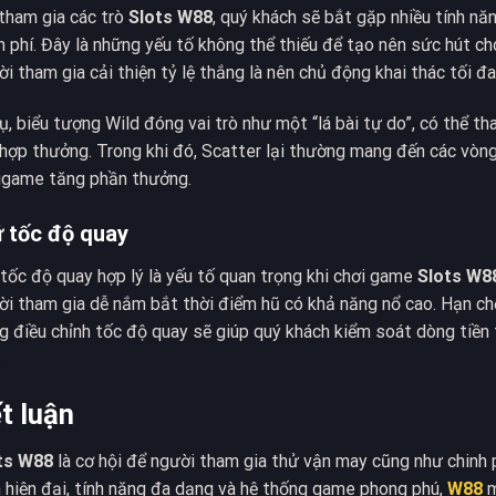
 tham gia các trò
Slots W88
, quý khách sẽ bắt gặp nhiều tính nă
n phí. Đây là những yếu tố không thể thiếu để tạo nên sức hút c
i tham gia cải thiện tỷ lệ thắng là nên chủ động khai thác tối đa
ụ, biểu tượng Wild đóng vai trò như một “lá bài tự do”, có thể th
 hợp thưởng. Trong khi đó, Scatter lại thường mang đến các vòn
igame tăng phần thưởng.
ữ tốc độ quay
tốc độ quay hợp lý là yếu tố quan trọng khi chơi game
Slots W8
ời tham gia dễ nắm bắt thời điểm hũ có khả năng nổ cao. Hạn c
 điều chỉnh tốc độ quay sẽ giúp quý khách kiểm soát dòng tiền 
.
t luận
ts W88
là cơ hội để người tham gia thử vận may cũng như chinh p
n hiện đại, tính năng đa dạng và hệ thống game phong phú,
W88
m