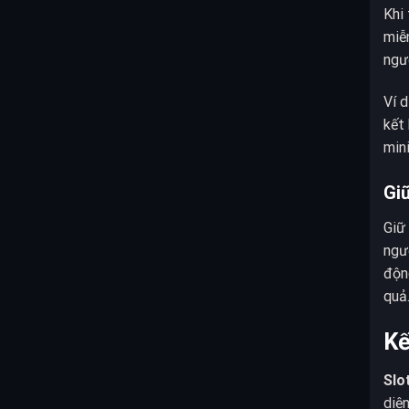
Khi
miễ
ngườ
Ví d
kết
min
Gi
Giữ 
ngư
động
quả
Kế
Slo
diệ