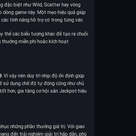
ng đặc biệt như Wild, Scatter hay vòng
ho dòng game này. Một mẹo hiệu quả giúp
 các tính năng hỗ trợ có trong từng ván.
ay thế các biểu tượng khác để tạo ra chuỗi
g thưởng miễn phí hoặc kích hoạt
8
. Vì vậy nên duy trì nhịp độ ổn định giúp
hế sử dụng chế độ tự động cũng như chủ
tốt hơn, gia tăng cơ hội săn Jackpot hiệu
hục những phần thưởng giá trị. Với giao
ang đến trải nghiệm giải trí hấp dẫn, phù