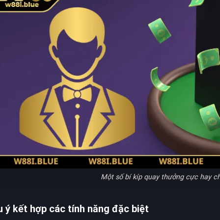
Một số bí kíp quay thưởng cực hay ch
 ý kết hợp các tính năng đặc biệt