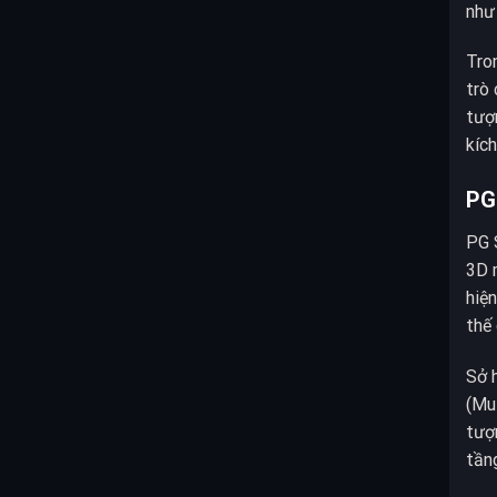
như 
Tro
trò
tượ
kíc
PG
PG S
3D 
hiện
thế 
Sở 
(Mul
tượn
tầng