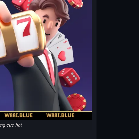
ng cực hot