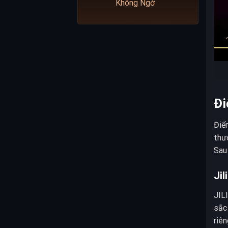
Không Ngờ
Đi
Điể
thưở
Sau
Jili
JIL
sắc
riê