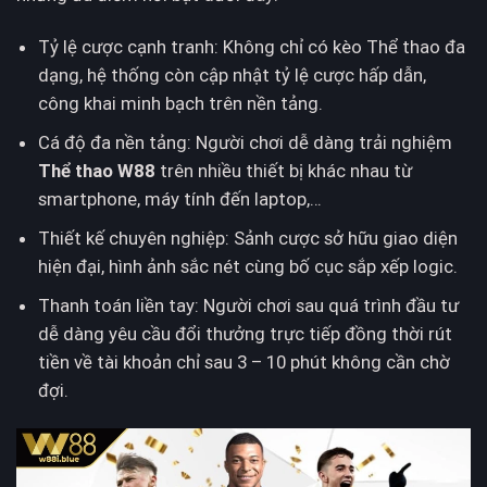
Tỷ lệ cược cạnh tranh: Không chỉ có kèo Thể thao đa
dạng, hệ thống còn cập nhật tỷ lệ cược hấp dẫn,
công khai minh bạch trên nền tảng.
Cá độ đa nền tảng: Người chơi dễ dàng trải nghiệm
Thể thao W88
trên nhiều thiết bị khác nhau từ
smartphone, máy tính đến laptop,…
Thiết kế chuyên nghiệp: Sảnh cược sở hữu giao diện
hiện đại, hình ảnh sắc nét cùng bố cục sắp xếp logic.
Thanh toán liền tay: Người chơi sau quá trình đầu tư
dễ dàng yêu cầu đổi thưởng trực tiếp đồng thời rút
tiền về tài khoản chỉ sau 3 – 10 phút không cần chờ
đợi.