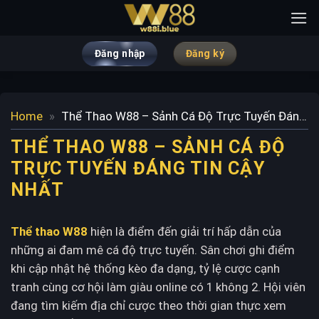
Bỏ
qua
nội
Đăng nhập
Đăng ký
dung
Home
»
Thể Thao W88 – Sảnh Cá Độ Trực Tuyến Đáng
Tin Cậy Nhất
THỂ THAO W88 – SẢNH CÁ ĐỘ
TRỰC TUYẾN ĐÁNG TIN CẬY
NHẤT
Thể thao W88
hiện là điểm đến giải trí hấp dẫn của
những ai đam mê cá độ trực tuyến. Sân chơi ghi điểm
khi cập nhật hệ thống kèo đa dạng, tỷ lệ cược cạnh
tranh cùng cơ hội làm giàu online có 1 không 2. Hội viên
đang tìm kiếm địa chỉ cược theo thời gian thực xem