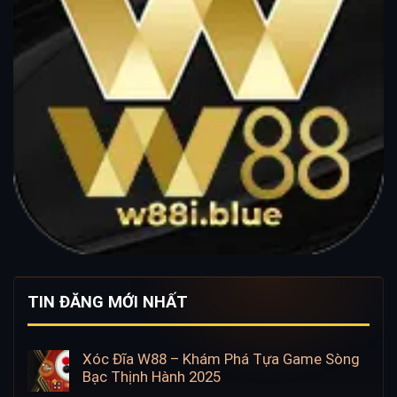
TIN ĐĂNG MỚI NHẤT
Xóc Đĩa W88 – Khám Phá Tựa Game Sòng
Bạc Thịnh Hành 2025