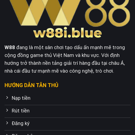
W88
đang là một sân chơi tạo dấu ấn mạnh mẽ trong
cộng đồng game thủ Việt Nam và khu vực. Với định
hướng trở thành nền tảng giải trí hàng đầu tại châu Á,
nhà cái đầu tư mạnh mẽ vào công nghệ, trò chơi.
HƯỚNG DẪN TÂN THỦ
Nạp tiền
Rút tiền
Đăng ký