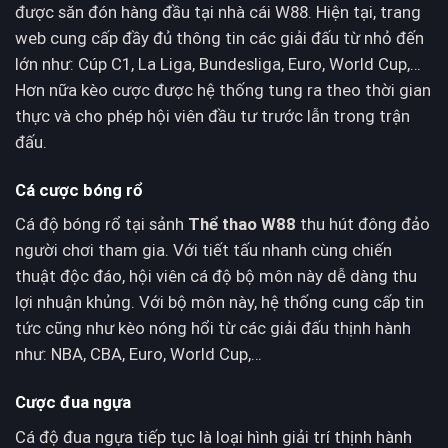
được săn đón hàng đầu tại nhà cái W88. Hiện tại, trang
web cung cấp đầy đủ thông tin các giải đấu từ nhỏ đến
lớn như: Cúp C1, La Liga, Bundesliga, Euro, World Cup,…
Hơn nữa kèo cược được hệ thống tung ra theo thời gian
thực và cho phép hội viên đầu tư trước lẫn trong trận
đấu.
Cá cược bóng rổ
Cá độ bóng rổ tại sảnh
Thể thao W88
thu hút đông đảo
người chơi tham gia. Với tiết tấu nhanh cùng chiến
thuật độc đáo, hội viên cá độ bộ môn này dễ dàng thu
lợi nhuận khủng. Với bộ môn này, hệ thống cung cấp tin
tức cũng như kèo nóng hổi từ các giải đấu thịnh hành
như: NBA, CBA, Euro, World Cup,…
Cược đua ngựa
Cá độ đua ngựa tiếp tục là loại hình giải trí thịnh hành